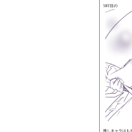
5RT目の
推しキャラはも