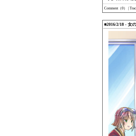
Comment（0）
|
Tra
■2016/2/18