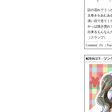
話の流れでうっ
太巻きをあむあ
清い目で見てく
やっぱ描き慣れ
出来るもんなん
（スランプ）
Comment（0）
|
Tra
■2016/2/3 