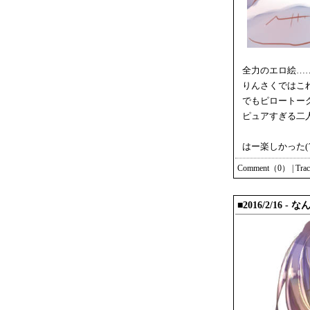
全力のエロ絵…
りんさくではこ
でもピロートー
ピュアすぎる二
はー楽しかった(´/
Comment（0）
|
Tra
■2016/2/1