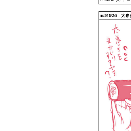
Comment（0）
|
Tra
■2016/2/5 -