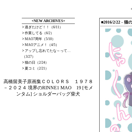
+NEW ARCHIVES+
■2016/2/22 - 猫
>
過ぎたけど！！（6/11）
>
作業してる（6/2）
>
MAO7周年（5/10）
>
MAOアニメ！（4/5）
>
アップし忘れてたな～って…
（3/27）
>
猫の日（2/24）
>
夏コミ（2/21）
高橋留美子原画集ＣＯＬＯＲＳ １９７８
－２０２４
境界のRINNE1
MAO 19
[モメ
ンタム] ショルダーバッグ柴犬