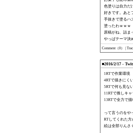
色塗りは自力だ
好きです。あと
手抜きで塗るハ
塗ったわｗｗｗ
原稿がね、詰ま
やっぱテーマ決
Comment（0）
|
Tra
■2016/2/17 - T
1RTで作業環境
4RTで描きにく
5RTで何も見な
11RTで推しキ
13RTで全力で
って言うのをや
RTしてくれた
絵は全部りんさ