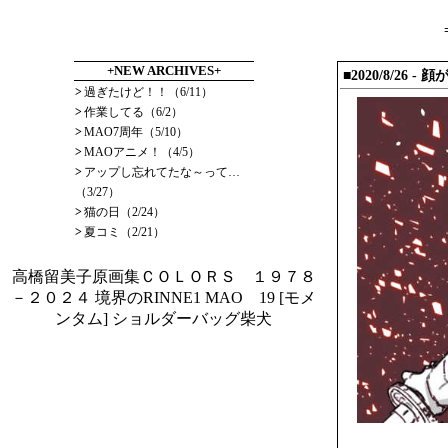
+NEW ARCHIVES+
■2020/8/26 - 
>
過ぎたけど！！（6/11）
>
作業してる（6/2）
>
MAO7周年（5/10）
>
MAOアニメ！（4/5）
>
アップし忘れてたな～って…
（3/27）
>
猫の日（2/24）
>
夏コミ（2/21）
高橋留美子原画集ＣＯＬＯＲＳ １９７８
－２０２４
境界のRINNE1
MAO 19
[モメ
ンタム] ショルダーバッグ柴犬