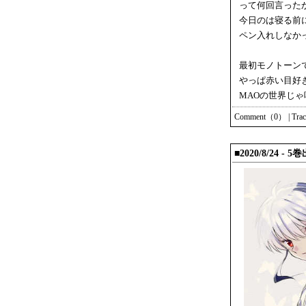
って何回言った
今日のは寝る前
ペン入れしなか
最初モノトーン
やっぱ赤い目好
MAOの世界じ
Comment（0）
|
Tra
■2020/8/24 -