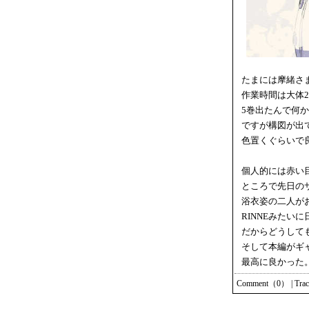
たまには摩緒さ
作業時間は大体
5巻出たんで何
ですが構図が出
色置くぐらいで
個人的には赤い
ところで先日の
浴衣姿の二人が
RINNEみたい
だからどうして
そして本編がギ
最高に良かった
Comment（0）
|
Tra