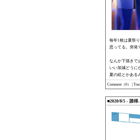
毎年1枚は夏祭り
思ってる。突発
なんか下描きで
いい加減どうに
夏の絵とかある
Comment（0）
|
Tra
■2020/8/5 - 誰