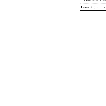
Comment（0）
|
Tra