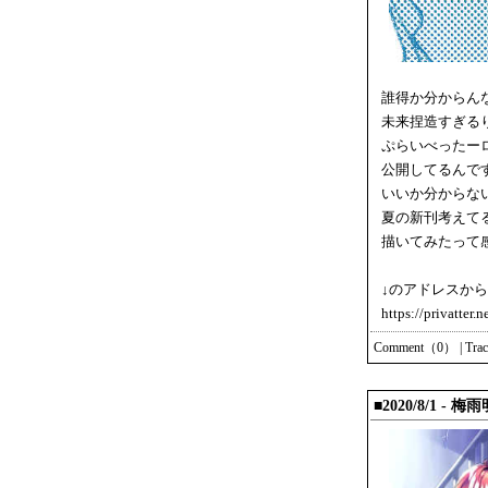
誰得か分からん
未来捏造すぎる
ぷらいべったー
公開してるんで
いいか分からな
夏の新刊考えて
描いてみたって
↓のアドレスから入
https://privatter.
Comment（0）
|
Tra
■2020/8/1 -