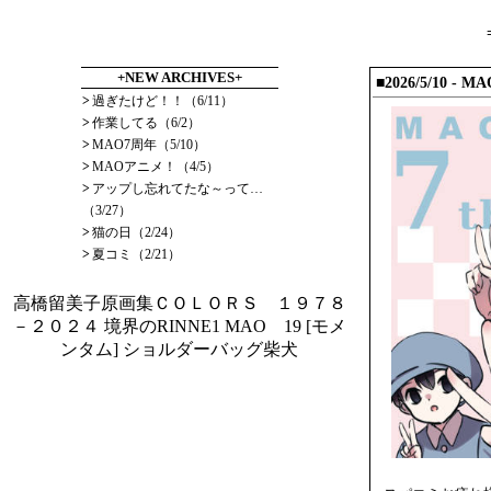
+NEW ARCHIVES+
■2026/5/10
- M
>
過ぎたけど！！（6/11）
>
作業してる（6/2）
>
MAO7周年（5/10）
>
MAOアニメ！（4/5）
>
アップし忘れてたな～って…
（3/27）
>
猫の日（2/24）
>
夏コミ（2/21）
高橋留美子原画集ＣＯＬＯＲＳ １９７８
－２０２４
境界のRINNE1
MAO 19
[モメ
ンタム] ショルダーバッグ柴犬