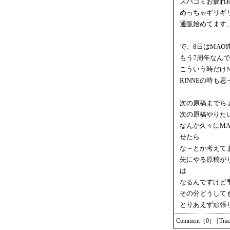
スパコミお疲れ
めっちゃギリギ
通販始めてます
で、8日はMA
もう7周年なん
こういう時だけ
RINNEの時も
次の原稿までち
次の原稿やりた
なんか久々にM
せたら
な～とか考えて
先にやる原稿が
は
なるんですけど
その分どうして
とりあえず頑張
Comment（0）
|
Tra