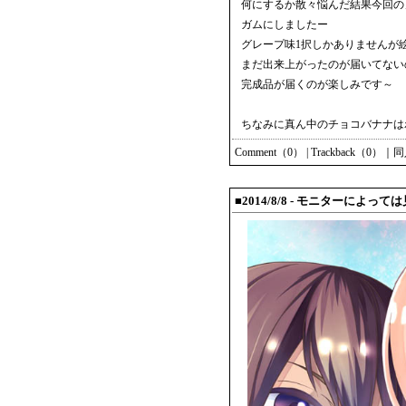
何にするか散々悩んだ結果今回の
ガムにしましたー
グレープ味1択しかありませんが絵
まだ出来上がったのが届いてない
完成品が届くのが楽しみです～
ちなみに真ん中のチョコバナナは
Comment（0）
|
Trackback（0）
｜
同
■2014/8/8 - モニターによっ