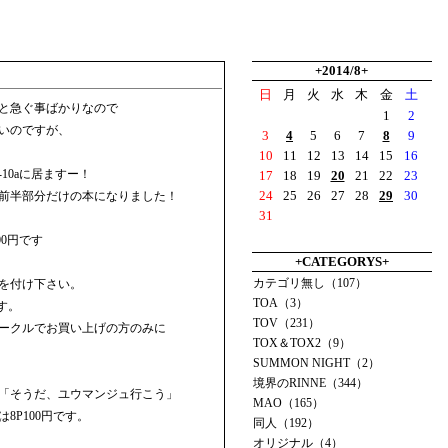
+2014/8+
日
月
火
水
木
金
土
と急ぐ事ばかりなので
1
2
いのですが、
3
4
5
6
7
8
9
10
11
12
13
14
15
16
10aに居ますー！
17
18
19
20
21
22
23
24
25
26
27
28
29
30
前半部分だけの本になりました！
31
00円です
+CATEGORYS+
カテゴリ無し（107）
を付け下さい。
TOA（3）
す。
TOV（231）
ークルでお買い上げの方のみに
TOX＆TOX2（9）
SUMMON NIGHT（2）
境界のRINNE（344）
「そうだ、ユウマンジュ行こう」
MAO（165）
8P100円です。
同人（192）
オリジナル（4）