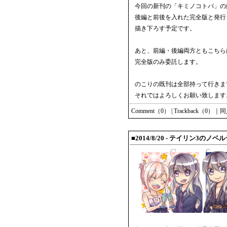
今回の新刊の「キミノコトバ」の
後編と前後を入れた完全版と発行
描き下ろす予定です。
あと、前編・後編両方ともこちら
完全版のみ委託します。
のこりの既刊は全部持って行きま
それではよろしくお願い致します
Comment（0）
|
Trackback（0）
｜
同
■2014/8/20 - テイリン3のノベ