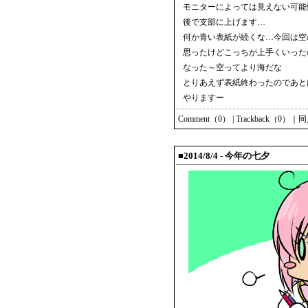
モニターによっては見えない可能
後で支部に上げます…
何か青い表紙が続くな…今回は空
思ったけどこっちが上手くいった
なった～空ってより海だな
とりあえず表紙終わったのであと
やりますー
Comment（0）
|
Trackback（0）
｜
同
■2014/8/4 - 今年の七夕