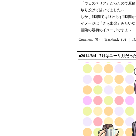
「ヴェスペリア」だったので原稿
放り投げて描いてました～
しかし1時間では終わらず2時間
イメージは「さぁ出発」みたいな
冒険の最初のイメージですよ～
Comment（0）
|
Trackback（0）
｜
T
■2014/8/4 - 7月はユーリ月だ