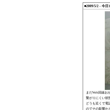
■2009/5/2 - 今
まだWeb回線お
繋がりにくい状
どうも近くで電
のでその影響か