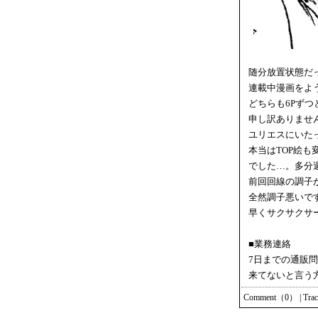
随分放置状態だ
連載中漫画をよ
どちらも6Pず
申し訳ありませ
ユリエスにいた
本当はTOP絵
でした…。多分
前回回線の調子
全然調子悪いで
早くサクサクサ
■業務連絡
7日までの通販
来てないと言う
Comment（0）
|
Tra