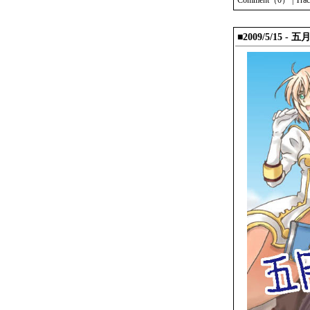
Comment（0）
|
Tra
■2009/5/15 - 五