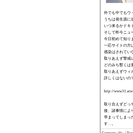
外でも中でもウ
うちは発生源に
いつ来るかドキ
そして昨今ニュ
今日初めて知り
一応サイトの方
感染はされてい
取りあえず警戒
どのみち暫くは
取りあえずウィ
詳しくはないの
http://www31.atwi
取り合えずどっ
後、諸事情によ
早まってしまっ
す…。