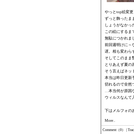
やっとtop絵変
ずっと飾ったま
しょうがなかっ
この絵にするま
無駄につかれま
前回週明けに～
遅。相も変わら
そしてこのまま
とりあえず夏の
そう言えばネッ
本当は昨日更新
切れるので全然
…本当何が原因
ウィルスなんて
下はメルフォの
More..
Comment（0）
|
Tra