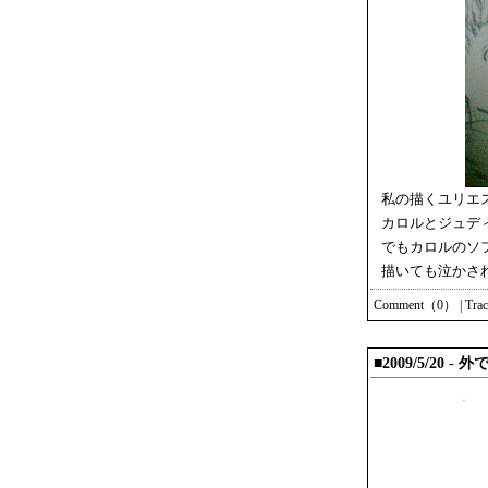
私の描くユリエ
カロルとジュデ
でもカロルのソ
描いても泣かさ
Comment（0）
|
Tra
■2009/5/20 