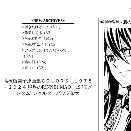
+NEW ARCHIVES+
■2009/5/30 - 
>
過ぎたけど！！（6/11）
>
作業してる（6/2）
>
MAO7周年（5/10）
>
MAOアニメ！（4/5）
>
アップし忘れてたな～って…
（3/27）
>
猫の日（2/24）
>
夏コミ（2/21）
高橋留美子原画集ＣＯＬＯＲＳ １９７８
－２０２４
境界のRINNE1
MAO 19
[モメ
ンタム] ショルダーバッグ柴犬