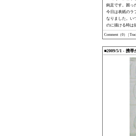
鈍足です。困っ
今日は表紙のラ
なりました。い
のに描ける時は
Comment（0）
|
Tra
■2009/5/1 -