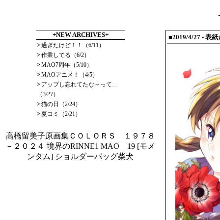
+NEW ARCHIVES+
■2019/4/27 -
>
過ぎたけど！！（6/11）
>
作業してる（6/2）
>
MAO7周年（5/10）
>
MAOアニメ！（4/5）
>
アップし忘れてたな～って…
（3/27）
>
猫の日（2/24）
>
夏コミ（2/21）
高橋留美子原画集ＣＯＬＯＲＳ １９７８
－２０２４
境界のRINNE1
MAO 19
[モメ
ンタム] ショルダーバッグ柴犬