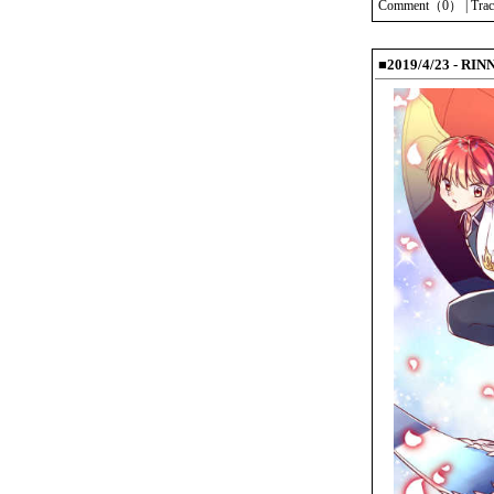
Comment（0）
|
Tra
■2019/4/23 - R