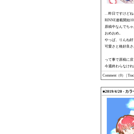
…昨日ですけどね
RINNE連載開始
原稿中なんでちゃ
おめおめ。
やっぱ、りんね好
可愛さと格好良さ
って事で原稿に戻
今週終わらなけれ
Comment（0）
|
Tra
■2019/4/20 -