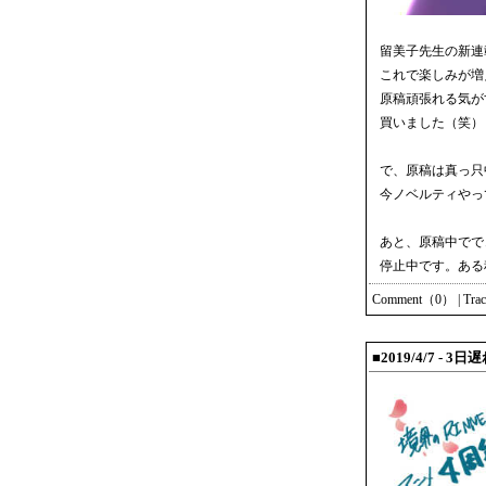
留美子先生の新連
これで楽しみが増
原稿頑張れる気が
買いました（笑）
で、原稿は真っ只
今ノベルティやっ
あと、原稿中でで
停止中です。ある
Comment（0）
|
Tra
■2019/4/7 - 3日