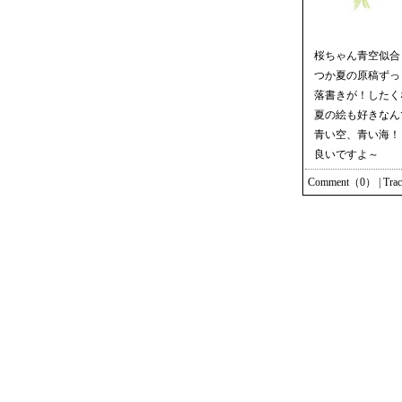
桜ちゃん青空似合
つか夏の原稿ずっ
落書きが！したく
夏の絵も好きなん
青い空、青い海！
良いですよ～
Comment（0）
|
Tra