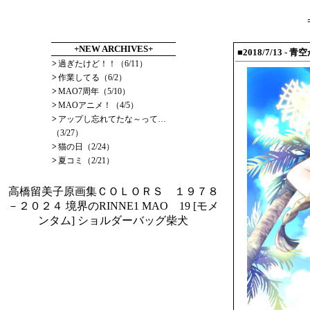
+NEW ARCHIVES+
■2018/7/13 - 
>
過ぎたけど！！（6/11）
>
作業してる（6/2）
>
MAO7周年（5/10）
>
MAOアニメ！（4/5）
>
アップし忘れてたな～って…
（3/27）
>
猫の日（2/24）
>
夏コミ（2/21）
高橋留美子原画集ＣＯＬＯＲＳ １９７８
－２０２４
境界のRINNE1
MAO 19
[モメ
ンタム] ショルダーバッグ柴犬