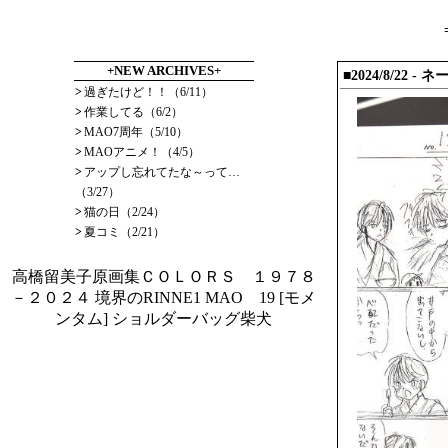
+NEW ARCHIVES+
■2024/8/22
>
過ぎたけど！！（6/11）
>
作業してる（6/2）
>
MAO7周年（5/10）
>
MAOアニメ！（4/5）
>
アップし忘れてたな～って…
（3/27）
>
猫の日（2/24）
>
夏コミ（2/21）
高橋留美子原画集ＣＯＬＯＲＳ １９７８
－２０２４
境界のRINNE1
MAO 19
[モメ
ンタム] ショルダーバッグ柴犬