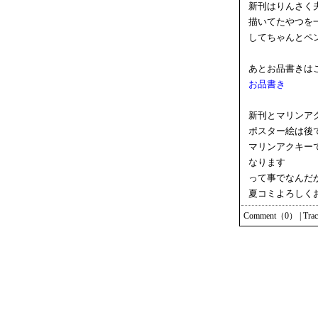
新刊はりんさく
描いてたやつを
してちゃんとペ
あとお品書きは
お品書き
新刊とマリンア
ポスター絵は後
マリンアクキーで
なります
って事でなんだ
夏コミよろしく
Comment（0）
|
Tra