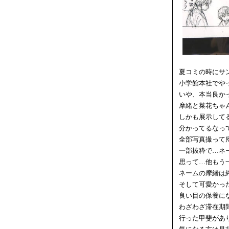
夏コミの時にサ
小学館本社でや
いや、本当良か
摩緒と菜花ちゃ
しかも展示して
分かってるなっ
全部写真撮って
一部抜粋で…ネ
思って…他もう
ネームの摩緒は
そして可愛かった(
良い目の保養に
わざわざ滞在期
行った甲斐があ