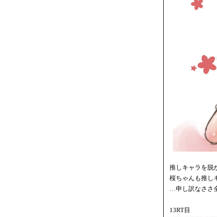
推しキャラを脱
桜ちゃんも推し
…申し訳なささ
13RT目