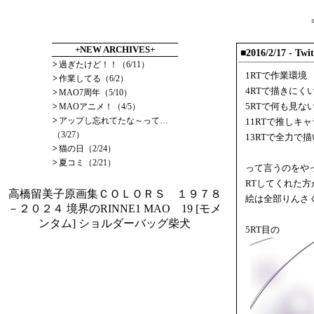
+NEW ARCHIVES+
■2016/2/17
- Tw
>
過ぎたけど！！（6/11）
1RTで作業環境
>
作業してる（6/2）
4RTで描きにく
>
MAO7周年（5/10）
>
MAOアニメ！（4/5）
5RTで何も見な
>
アップし忘れてたな～って…
11RTで推しキ
（3/27）
13RTで全力で
>
猫の日（2/24）
>
夏コミ（2/21）
って言うのをや
RTしてくれた
高橋留美子原画集ＣＯＬＯＲＳ １９７８
絵は全部りんさ
－２０２４
境界のRINNE1
MAO 19
[モメ
ンタム] ショルダーバッグ柴犬
5RT目の