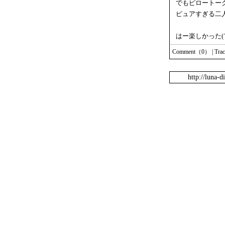
でもピロートー
ピュアすぎる二
はー楽しかった(´/
Comment（0）
|
Tra
http://luna-