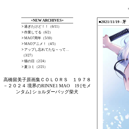
+NEW ARCHIVES+
■2021/11/19 - 牙
>
過ぎたけど！！（6/11）
>
作業してる（6/2）
>
MAO7周年（5/10）
>
MAOアニメ！（4/5）
>
アップし忘れてたな～って…
（3/27）
>
猫の日（2/24）
>
夏コミ（2/21）
高橋留美子原画集ＣＯＬＯＲＳ １９７８
－２０２４
境界のRINNE1
MAO 19
[モメ
ンタム] ショルダーバッグ柴犬