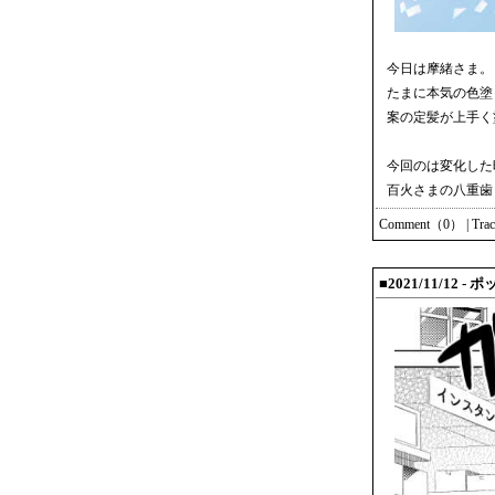
今日は摩緒さま。
たまに本気の色塗
案の定髪が上手く
今回のは変化した
百火さまの八重歯
Comment（0）
|
Tra
■2021/11/12 -