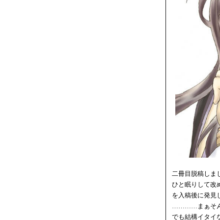
二冊目脱稿しま
ひと眠りして改
を入稿後に発見
…………まぁそ
でも結構イタイ