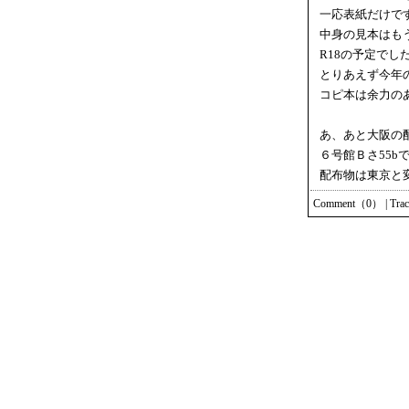
一応表紙だけです
中身の見本はも
R18の予定でし
とりあえず今年
コピ本は余力の
あ、あと大阪の
６号館Ｂさ55
配布物は東京と
Comment（0）
|
Tra