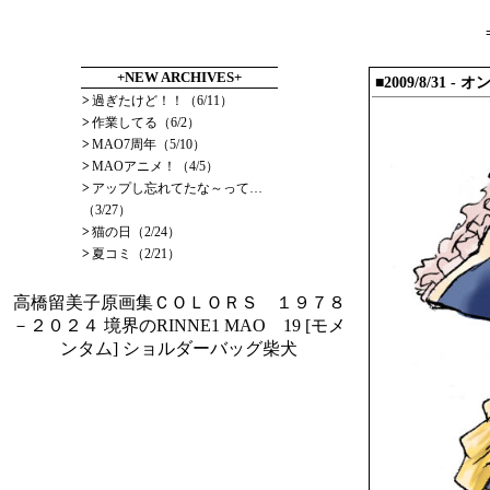
+NEW ARCHIVES+
■2009/8/31 - 
>
過ぎたけど！！（6/11）
>
作業してる（6/2）
>
MAO7周年（5/10）
>
MAOアニメ！（4/5）
>
アップし忘れてたな～って…
（3/27）
>
猫の日（2/24）
>
夏コミ（2/21）
高橋留美子原画集ＣＯＬＯＲＳ １９７８
－２０２４
境界のRINNE1
MAO 19
[モメ
ンタム] ショルダーバッグ柴犬