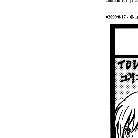
Comment（0）
|
Tra
■2009/8/17 - 冬