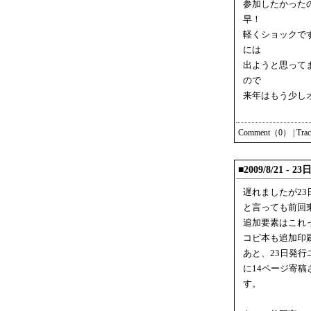
参加したかった
早！
軽くショックで
には
出ようと思って
ので
来年はもう少し
Comment（0）
|
Tra
■2009/8/21 -
遅れましたが2
と言っても前回
追加要素はこれ
コピ本も追加印
あと、23日発行
に14ページ寄
す。