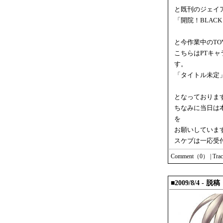
と既刊のジェイ
「開院！BLACK 
と今作業中のT
こちらはPTキ
す。
「タイトル未定」A5
となっておりま
ちなみに当日は
を
お願いしていま
スケブは一応受
Comment（0）
|
Tra
■2009/8/4 - 脱