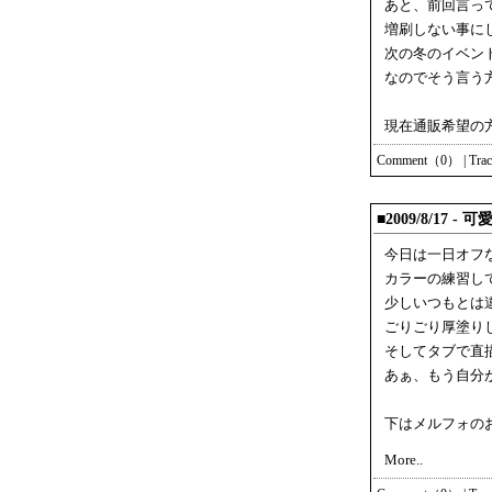
あと、前回言っ
増刷しない事に
次の冬のイベン
なのでそう言う
現在通販希望の
Comment（0）
|
Tra
■2009/8/17 
今日は一日オフ
カラーの練習し
少しいつもとは
ごりごり厚塗り
そしてタブで直
あぁ、もう自分
下はメルフォの
More..