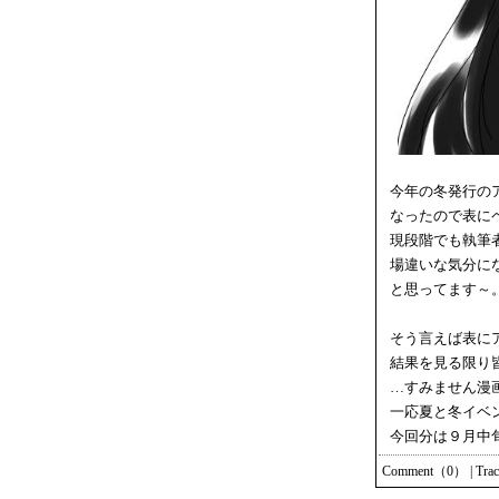
今年の冬発行の
なったので表に
現段階でも執筆
場違いな気分に
と思ってます～
そう言えば表に
結果を見る限り
…すみません漫
一応夏と冬イベ
今回分は９月中
Comment（0）
|
Tra