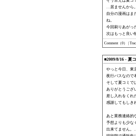
そう言えば夏コ
…居ませんから
自分の漫画はま
ね。
今回刷りあがっ
次はもっと良い
Comment（0）
|
Tra
■2009/8/16 
やっと今日、東
夜行バスなので
そして夏コミで
ありがとうござ
差し入れをくれ
感謝してもしき
あと業務連絡的
予想よりも少な
出来てません。