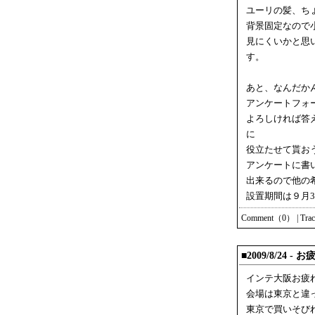
ユーリの髪、ち
背景固定なので
見にくいかと思
す。
あと、なんだか
アンケートフォ
よろしければ答
に
役立たせて貰お
アンケートに書
出来るので他の
設置期間は９月3
Comment（0）
|
Tra
■2009/8/24 
インテ大阪お疲
会場は東京と違
東京で買いそび