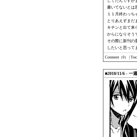
してたんですが
書いてないとは
１１月終わっち
とりあえずまだ
キチンと出て来
からになりそう
その際に新刊の
したいと思って
Comment（0）
|
Tra
■2010/11/6 