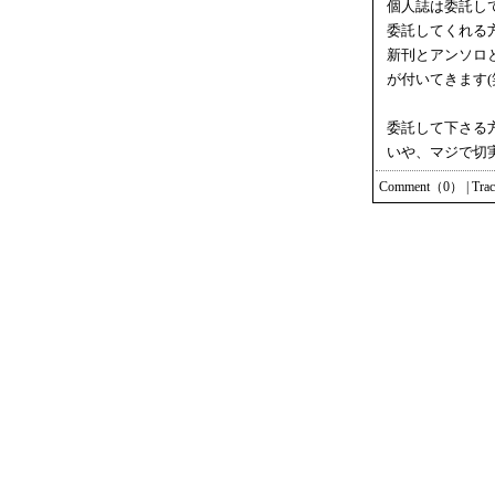
個人誌は委託し
委託してくれる
新刊とアンソロ
が付いてきます(
委託して下さる方
いや、マジで切
Comment（0）
|
Tra