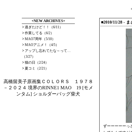
+NEW ARCHIVES+
■2010/11/28
>
過ぎたけど！！（6/11）
>
作業してる（6/2）
>
MAO7周年（5/10）
>
MAOアニメ！（4/5）
>
アップし忘れてたな～って…
（3/27）
>
猫の日（2/24）
>
夏コミ（2/21）
高橋留美子原画集ＣＯＬＯＲＳ １９７８
－２０２４
境界のRINNE1
MAO 19
[モメ
ンタム] ショルダーバッグ柴犬
ずーーーーーっ