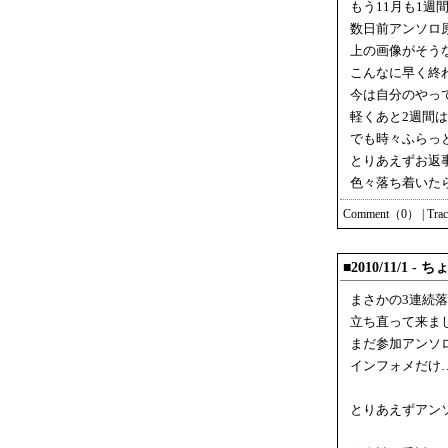
もう11月も1週
数日前アンソロ
上の画像がそう
こんなに早く終
今は自分のやっ
軽くあと2週間
でも時々ふらっ
とりあえずお返
色々落ち着いたら
Comment（0）
|
Tra
■2010/11/1
まさかの3連続
立ち直って来ま
まだ参加アンソ
インフォメだけ
とりあえずアン