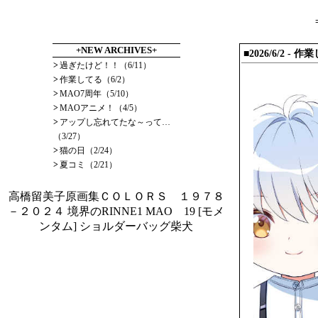
+NEW ARCHIVES+
■2026/6/2
- 作
>
過ぎたけど！！（6/11）
>
作業してる（6/2）
>
MAO7周年（5/10）
>
MAOアニメ！（4/5）
>
アップし忘れてたな～って…
（3/27）
>
猫の日（2/24）
>
夏コミ（2/21）
高橋留美子原画集ＣＯＬＯＲＳ １９７８
－２０２４
境界のRINNE1
MAO 19
[モメ
ンタム] ショルダーバッグ柴犬