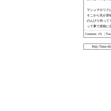
マシュマロリク
そこから先が原
のんびり待って
って事で原稿に
Comment（0）
|
Tra
http://luna-d