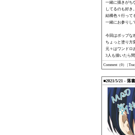
一緒に描きがち
してるのも好き
結構色々行って
一緒にお参りし
今回はポップな
ちょっと塗り方
元々はワンドロ
3人も描いたら
Comment（0）
|
Tra
■2021/5/21 - 落