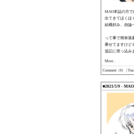
MAO本誌の方
出てきてほくほ
結構好み、勿論
って事で簡単落
乗せてますけど
追記に突っ込み
More..
Comment（0）
|
Tra
■2021/5/9 -