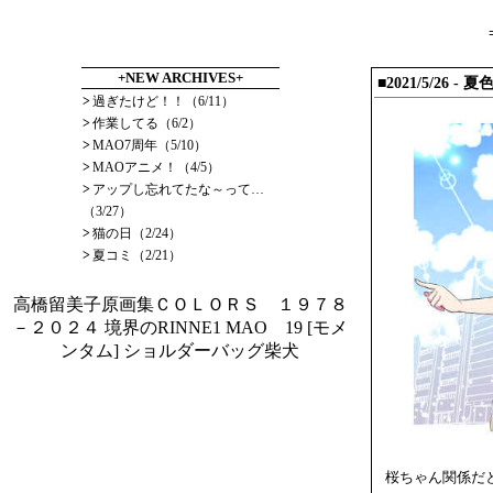
+NEW ARCHIVES+
■2021/5/26 
>
過ぎたけど！！（6/11）
>
作業してる（6/2）
>
MAO7周年（5/10）
>
MAOアニメ！（4/5）
>
アップし忘れてたな～って…
（3/27）
>
猫の日（2/24）
>
夏コミ（2/21）
高橋留美子原画集ＣＯＬＯＲＳ １９７８
－２０２４
境界のRINNE1
MAO 19
[モメ
ンタム] ショルダーバッグ柴犬
桜ちゃん関係だ