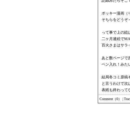
記録みたらそこ
ポッキー漫画（
そちらをどうぞ
って事で上の絵
二ヶ月連続でM
百火さまはサラ
あと数ページで
ペン入れ！みた
結局冬コミ原稿
と言うわけで次
表紙も終わって
Comment（0）
|
Tra