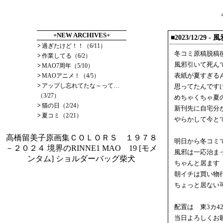
+NEW ARCHIVES+
■2023/12/2
>
過ぎたけど！！（6/11）
冬コミ原稿脱稿
>
作業してる（6/2）
風邪引いて死ん
>
MAO7周年（5/10）
>
MAOアニメ！（4/5）
表紙が夏すぎる
>
アップし忘れてたな～って…
思ってたんです
（3/27）
めちゃくちゃ夏
>
猫の日（2/24）
新刊先に自宅分
>
夏コミ（2/21）
やらかして今と
高橋留美子原画集ＣＯＬＯＲＳ １９７８
明日から冬コミ
－２０２４
境界のRINNE1
MAO 19
[モメ
風邪は一応治ま
ンタム] ショルダーバッグ柴犬
ちゃんと居ます
朝イチは買い物
ちょっと居ない
配置は 東3カ4
当日よろしくお