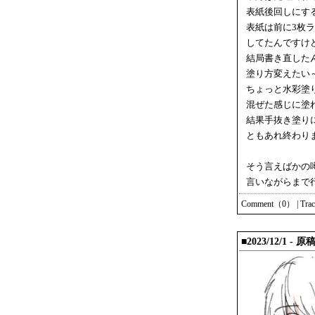
表紙後回しにす
表紙は前に3枚
してたんですけ
結局書き直した
塗り方変えたい
ちょっと水彩塗
混ぜた感じに塗
結果手抜き塗り
ともあれ終わり
そう言えばかの
言いながらまで
Comment（0）
|
Tra
■2023/12/1 