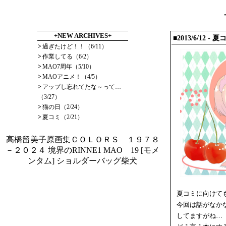
+NEW ARCHIVES+
■2013/6/12 
>
過ぎたけど！！（6/11）
>
作業してる（6/2）
>
MAO7周年（5/10）
>
MAOアニメ！（4/5）
>
アップし忘れてたな～って…
（3/27）
>
猫の日（2/24）
>
夏コミ（2/21）
高橋留美子原画集ＣＯＬＯＲＳ １９７８
－２０２４
境界のRINNE1
MAO 19
[モメ
ンタム] ショルダーバッグ柴犬
夏コミに向けて
今回は話がなか
してますがね…