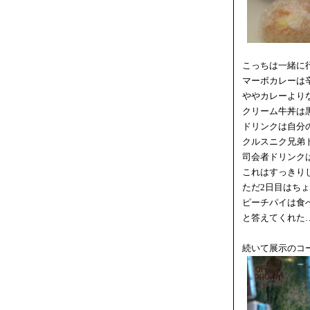
こっちは一緒に
マーボカレーは
ややカレーより
クリーム牛丼は
ドリンクは自分
クルスニク兄弟
司会者ドリンク
これはすっきり
ただ2日目はち
ピーチパイは食
と答えてくれた
続いて展示のコ