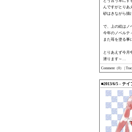
どう言う本にす
んですがとりあ
砂はきながら描
で、上の絵はノ
今年のノベルテ
また苺を塗る事
とりあえず今月
潜ります～…
Comment（0）
|
Tra
■2013/6/5 