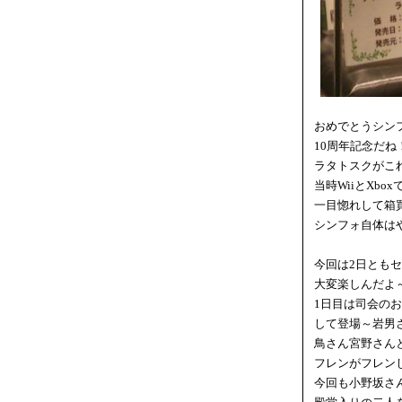
おめでとうシン
10周年記念だ
ラタトスクがこ
当時WiiとXb
一目惚れして箱
シンフォ自体は
今回は2日とも
大変楽しんだよ
1日目は司会の
して登場～岩男さ
鳥さん宮野さん
フレンがフレン
今回も小野坂さ