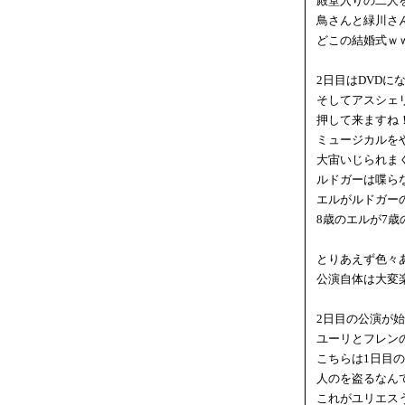
殿堂入りの二人
鳥さんと緑川さ
どこの結婚式ｗ
2日目はDVDに
そしてアスシェ
押して来ますね
ミュージカルを
大宙いじられま
ルドガーは喋ら
エルがルドガー
8歳のエルが7
とりあえず色々
公演自体は大変
2日目の公演が
ユーリとフレン
こちらは1日目
人のを盗るなん
これがユリエス