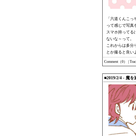
「六道くんこっ
って感じで写真
スマホ持ってる
ないな～って。
これからは多分
とか撮ると良い
Comment（0）
|
Tra
■2019/2/4 - 