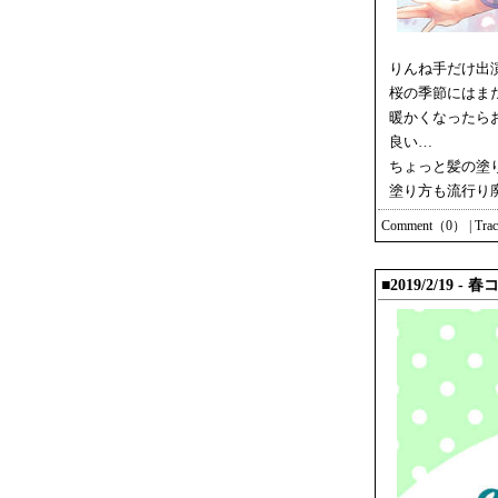
りんね手だけ出
桜の季節にはま
暖かくなったら
良い…
ちょっと髪の塗
塗り方も流行り
Comment（0）
|
Tra
■2019/2/19