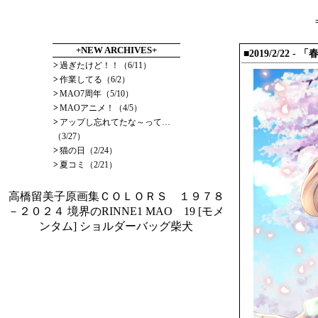
+NEW ARCHIVES+
■2019/2/22
>
過ぎたけど！！（6/11）
>
作業してる（6/2）
>
MAO7周年（5/10）
>
MAOアニメ！（4/5）
>
アップし忘れてたな～って…
（3/27）
>
猫の日（2/24）
>
夏コミ（2/21）
高橋留美子原画集ＣＯＬＯＲＳ １９７８
－２０２４
境界のRINNE1
MAO 19
[モメ
ンタム] ショルダーバッグ柴犬