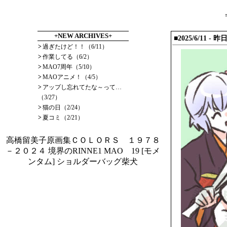
+NEW ARCHIVES+
■2025/6/11 -
>
過ぎたけど！！（6/11）
>
作業してる（6/2）
>
MAO7周年（5/10）
>
MAOアニメ！（4/5）
>
アップし忘れてたな～って…
（3/27）
>
猫の日（2/24）
>
夏コミ（2/21）
高橋留美子原画集ＣＯＬＯＲＳ １９７８
－２０２４
境界のRINNE1
MAO 19
[モメ
ンタム] ショルダーバッグ柴犬