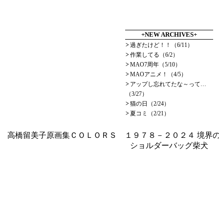
+NEW ARCHIVES+
>
過ぎたけど！！（6/11）
>
作業してる（6/2）
>
MAO7周年（5/10）
>
MAOアニメ！（4/5）
>
アップし忘れてたな～って…
（3/27）
>
猫の日（2/24）
>
夏コミ（2/21）
高橋留美子原画集ＣＯＬＯＲＳ １９７８－２０２４
境界の
ショルダーバッグ柴犬