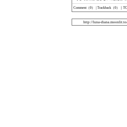
Comment（0）
|
Trackback（0）
｜
T
http://luna-diana.moonlit.t