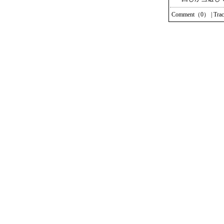
Comment（0）
|
Tra