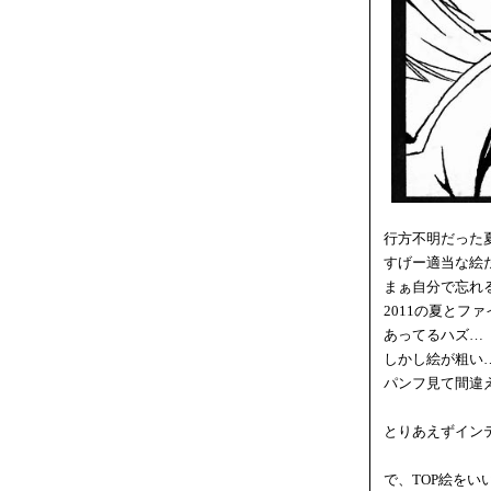
行方不明だった
すげー適当な絵
まぁ自分で忘れ
2011の夏とフ
あってるハズ…
しかし絵が粗い
パンフ見て間違
とりあえずイン
で、TOP絵を