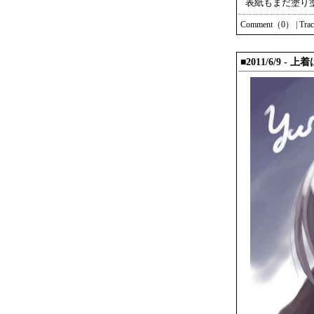
表紙もまだ塗り
Comment（0）
|
Tra
■2011/6/9 -