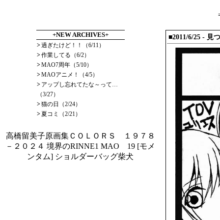
+NEW ARCHIVES+
■2011/6/25 - 
>
過ぎたけど！！（6/11）
>
作業してる（6/2）
>
MAO7周年（5/10）
>
MAOアニメ！（4/5）
>
アップし忘れてたな～って…
（3/27）
>
猫の日（2/24）
>
夏コミ（2/21）
高橋留美子原画集ＣＯＬＯＲＳ １９７８
－２０２４
境界のRINNE1
MAO 19
[モメ
ンタム] ショルダーバッグ柴犬