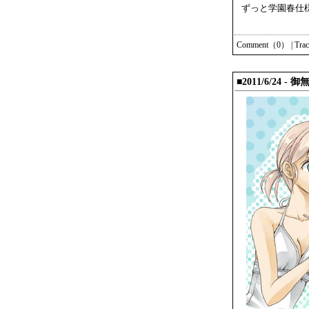
ずっと学園春仕
Comment（0）
|
Tra
■2011/6/24 