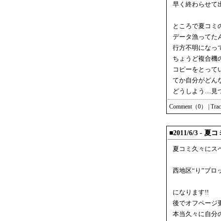
早く終わらせて
ところで夏コミ
データ漁ってた
行方不明になっ
ちょうど複合機
コピーをとって
てか自分がどん
どうしよう…見
Comment（0）
|
Tra
■2011/6/3 -
夏コミ久々にス
西地区“り”ブロッ
になります!!
後でオフページ
本当久々に自分