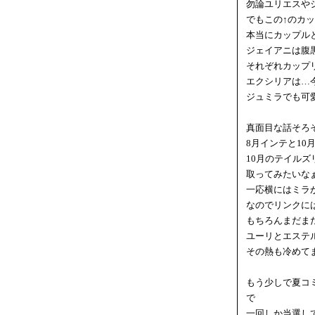
勿論ユリエスや
でもこの↑のカ
本当にカップル
ジェイアニは腹
それぞれカップ
エクシリアは…
ジュミラでも可
真面目な話そろ
8月インテと1
10月のテイル
取ってみたいな
一応横にはミラ
なのでリンクに
もちろんまだま
ユーリとエステ
その熱も冷めて
もう少しで夏コ
で
一回しか当選し