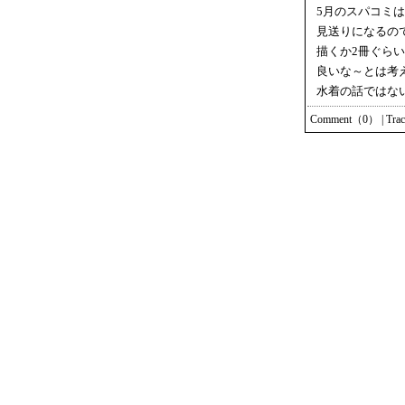
5月のスパコミ
見送りになるの
描くか2冊ぐら
良いな～とは考
水着の話ではな
Comment（0）
|
Tra