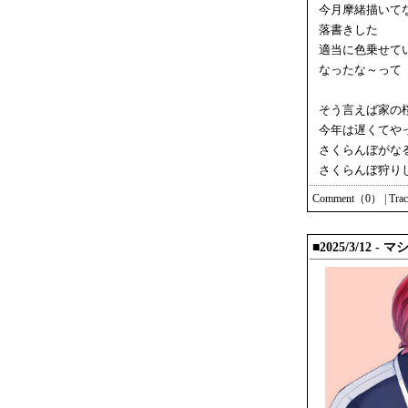
今月摩緒描いて
落書きした
適当に色乗せて
なったな～って
そう言えば家の
今年は遅くてや
さくらんぼがな
さくらんぼ狩り
Comment（0）
|
Tra
■2025/3/12 -