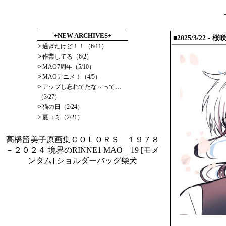
+NEW ARCHIVES+
■2025/3/22 -
>
過ぎたけど！！（6/11）
>
作業してる（6/2）
>
MAO7周年（5/10）
>
MAOアニメ！（4/5）
>
アップし忘れてたな～って…
（3/27）
>
猫の日（2/24）
>
夏コミ（2/21）
高橋留美子原画集ＣＯＬＯＲＳ １９７８
－２０２４
境界のRINNE1
MAO 19
[モメ
ンタム] ショルダーバッグ柴犬