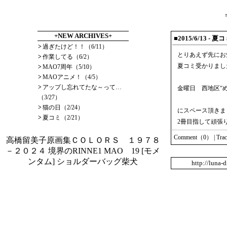
+NEW ARCHIVES+
■2015/6/13
- 夏
>
過ぎたけど！！（6/11）
とりあえず先にお
>
作業してる（6/2）
夏コミ受かりまし
>
MAO7周年（5/10）
>
MAOアニメ！（4/5）
>
アップし忘れてたな～って…
金曜日 西地区“め
（3/27）
>
猫の日（2/24）
にスペース頂きま
>
夏コミ（2/21）
2冊目指して頑張
Comment（0）
|
Tra
高橋留美子原画集ＣＯＬＯＲＳ １９７８
－２０２４
境界のRINNE1
MAO 19
[モメ
ンタム] ショルダーバッグ柴犬
http://luna-