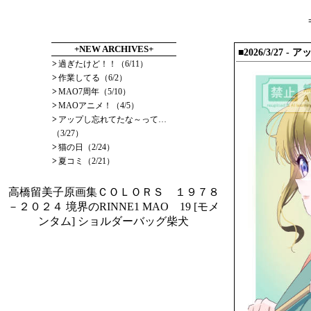
+NEW ARCHIVES+
■2026/3/27
- ア
>
過ぎたけど！！（6/11）
>
作業してる（6/2）
>
MAO7周年（5/10）
>
MAOアニメ！（4/5）
>
アップし忘れてたな～って…
（3/27）
>
猫の日（2/24）
>
夏コミ（2/21）
高橋留美子原画集ＣＯＬＯＲＳ １９７８
－２０２４
境界のRINNE1
MAO 19
[モメ
ンタム] ショルダーバッグ柴犬