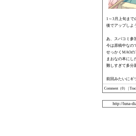
1～3月上旬ま
後でアップしよ
あ、スパコミ参
今は原稿中なの
せっかくMAO
まおなの本にし
難しすぎて多分
前回みたいにギ
Comment（0）
|
Tra
http://luna-d