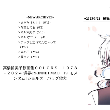
+NEW ARCHIVES+
■2025/3/22
- 桜
>
過ぎたけど！！（6/11）
>
作業してる（6/2）
>
MAO7周年（5/10）
>
MAOアニメ！（4/5）
>
アップし忘れてたな～って…
（3/27）
>
猫の日（2/24）
>
夏コミ（2/21）
高橋留美子原画集ＣＯＬＯＲＳ １９７８
－２０２４
境界のRINNE1
MAO 19
[モメ
ンタム] ショルダーバッグ柴犬