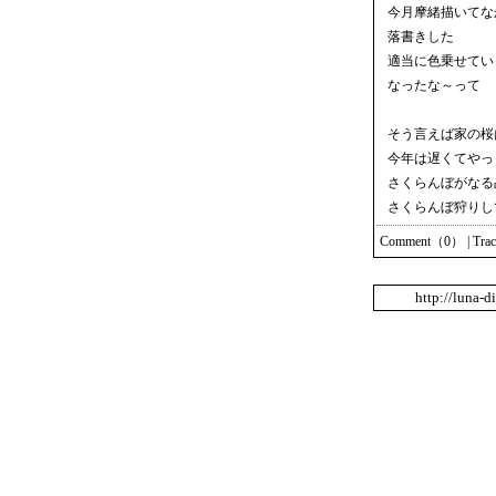
今月摩緒描いてな
落書きした
適当に色乗せてい
なったな～って
そう言えば家の桜
今年は遅くてやっ
さくらんぼがなる
さくらんぼ狩りし
Comment（0）
|
Tra
http://luna-