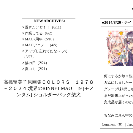
+NEW ARCHIVES+
■2014/8/20
- テ
>
過ぎたけど！！（6/11）
>
作業してる（6/2）
>
MAO7周年（5/10）
>
MAOアニメ！（4/5）
>
アップし忘れてたな～って…
（3/27）
>
猫の日（2/24）
>
夏コミ（2/21）
何にするか散々悩
高橋留美子原画集ＣＯＬＯＲＳ １９７８
ガムにしましたー
－２０２４
境界のRINNE1
MAO 19
[モメ
グレープ味1択し
ンタム] ショルダーバッグ柴犬
まだ出来上がった
完成品が届くのが
ちなみに真ん中の
Comment（0）
|
Tra