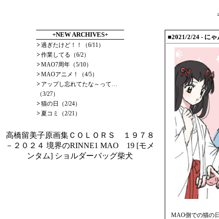
+NEW ARCHIVES+
■2021/2/24
- に
>
過ぎたけど！！（6/11）
>
作業してる（6/2）
>
MAO7周年（5/10）
>
MAOアニメ！（4/5）
>
アップし忘れてたな～って…
（3/27）
>
猫の日（2/24）
>
夏コミ（2/21）
高橋留美子原画集ＣＯＬＯＲＳ １９７８
－２０２４
境界のRINNE1
MAO 19
[モメ
ンタム] ショルダーバッグ柴犬
MAO側での猫の