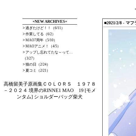
+NEW ARCHIVES+
■2021/2/8
- マフ
>
過ぎたけど！！（6/11）
>
作業してる（6/2）
>
MAO7周年（5/10）
>
MAOアニメ！（4/5）
>
アップし忘れてたな～って…
（3/27）
>
猫の日（2/24）
>
夏コミ（2/21）
高橋留美子原画集ＣＯＬＯＲＳ １９７８
－２０２４
境界のRINNE1
MAO 19
[モメ
ンタム] ショルダーバッグ柴犬