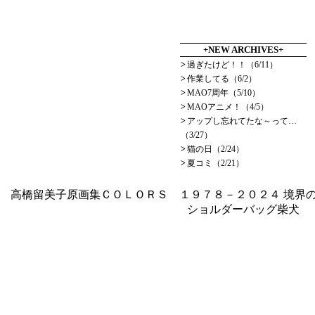
+NEW ARCHIVES+
>
過ぎたけど！！（6/11）
>
作業してる（6/2）
>
MAO7周年（5/10）
>
MAOアニメ！（4/5）
>
アップし忘れてたな～って…
（3/27）
>
猫の日（2/24）
>
夏コミ（2/21）
高橋留美子原画集ＣＯＬＯＲＳ １９７８－２０２４
境界の
ショルダーバッグ柴犬