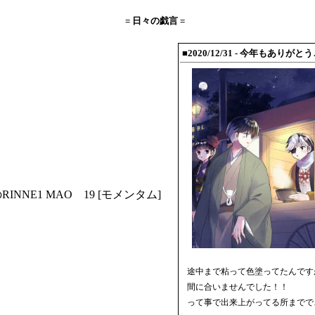
= 日々の戯言 =
■2020/12/31
- 今年もありがと
RINNE1
MAO 19
[モメンタム]
途中まで粘って色塗ってたんです
間に合いませんでした！！
って事で出来上がってる所までで