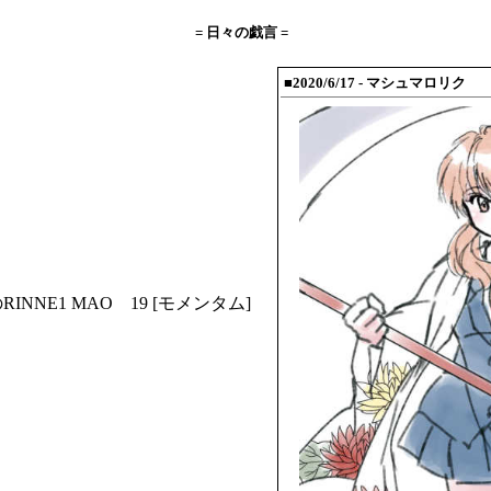
= 日々の戯言 =
■2020/6/17
- マシュマロリク
RINNE1
MAO 19
[モメンタム]