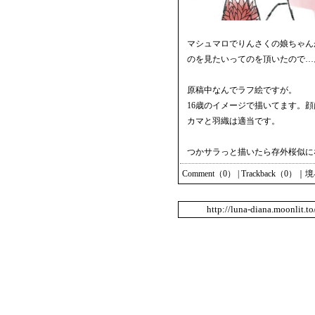
マシュマロでりんさくの娘ちゃん
のを見たいってのを頂いたので…
原稿中なんでラフ絵ですが。
16歳のイメージで描いてます。
カマと羽織は適当です。
つかサラっと描いたら存外桜似に
Comment（0）
|
Trackback（0）
｜
境
http://luna-diana.moonlit.t