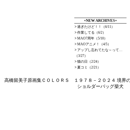
+NEW ARCHIVES+
>
過ぎたけど！！（6/11）
>
作業してる（6/2）
>
MAO7周年（5/10）
>
MAOアニメ！（4/5）
>
アップし忘れてたな～って…
（3/27）
>
猫の日（2/24）
>
夏コミ（2/21）
高橋留美子原画集ＣＯＬＯＲＳ １９７８－２０２４
境界の
ショルダーバッグ柴犬