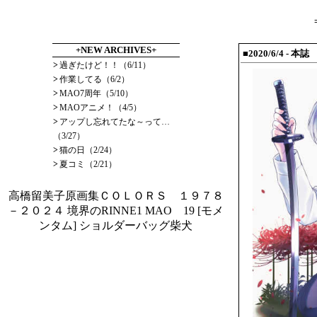
+NEW ARCHIVES+
■2020/6/4
- 本誌
>
過ぎたけど！！（6/11）
>
作業してる（6/2）
>
MAO7周年（5/10）
>
MAOアニメ！（4/5）
>
アップし忘れてたな～って…
（3/27）
>
猫の日（2/24）
>
夏コミ（2/21）
高橋留美子原画集ＣＯＬＯＲＳ １９７８
－２０２４
境界のRINNE1
MAO 19
[モメ
ンタム] ショルダーバッグ柴犬