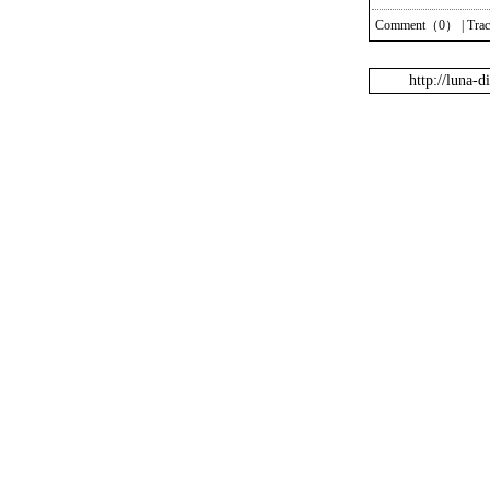
Comment（0）
|
Tra
http://luna-