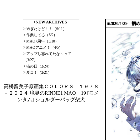
+NEW ARCHIVES+
■2020/1/29
- 掴
>
過ぎたけど！！（6/11）
>
作業してる（6/2）
>
MAO7周年（5/10）
>
MAOアニメ！（4/5）
>
アップし忘れてたな～って…
（3/27）
>
猫の日（2/24）
>
夏コミ（2/21）
高橋留美子原画集ＣＯＬＯＲＳ １９７８
－２０２４
境界のRINNE1
MAO 19
[モメ
ンタム] ショルダーバッグ柴犬