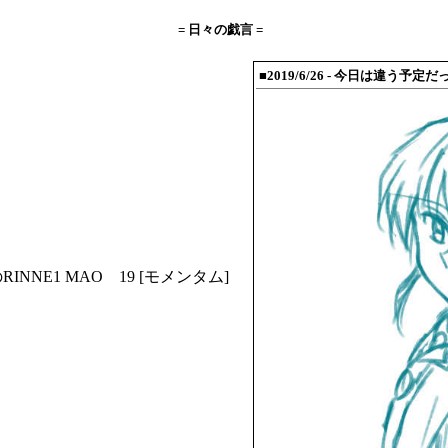
= 日々の戯言 =
■2019/6/26
- 今日は違う予定だ
RINNE1
MAO 19
[モメンタム]