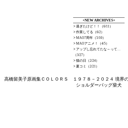
+NEW ARCHIVES+
>
過ぎたけど！！（6/11）
>
作業してる（6/2）
>
MAO7周年（5/10）
>
MAOアニメ！（4/5）
>
アップし忘れてたな～って…
（3/27）
>
猫の日（2/24）
>
夏コミ（2/21）
高橋留美子原画集ＣＯＬＯＲＳ １９７８－２０２４
境界の
ショルダーバッグ柴犬