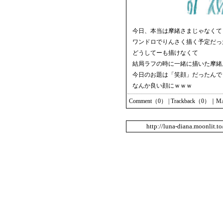
今日、本当は摩緒さまじゃなくて
ワンドロでりんさく描く予定だっ
どうしてーも描けなくて
結局ラフの時に一緒に描いた摩緒
今日のお題は「笑顔」だったんで
なんか良い顔にｗｗｗ
Comment（0）
|
Trackback（0）
｜
M
http://luna-diana.moonlit.t