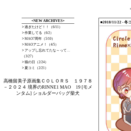
+NEW ARCHIVES+
■2018/11/22
- 
>
過ぎたけど！！（6/11）
>
作業してる（6/2）
>
MAO7周年（5/10）
>
MAOアニメ！（4/5）
>
アップし忘れてたな～って…
（3/27）
>
猫の日（2/24）
>
夏コミ（2/21）
高橋留美子原画集ＣＯＬＯＲＳ １９７８
－２０２４
境界のRINNE1
MAO 19
[モメ
ンタム] ショルダーバッグ柴犬