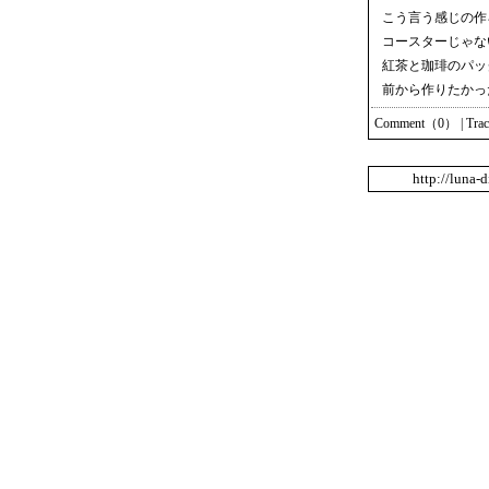
こう言う感じの作
コースターじゃな
紅茶と珈琲のパッ
前から作りたかっ
Comment（0）
|
Tra
http://luna-