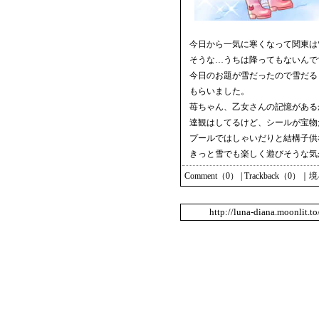
今日から一気に寒くなって関東は
そうな…うちは降ってもないんで
今日のお題が雪だったので雪だる
もらいました。
苺ちゃん、乙女さんの記憶がある
達観はしてるけど、シールが宝物
プールではしゃいだりと結構子供
きっと雪でも楽しく遊びそうな気
Comment（0）
|
Trackback（0）
｜
境
http://luna-diana.moonlit.t