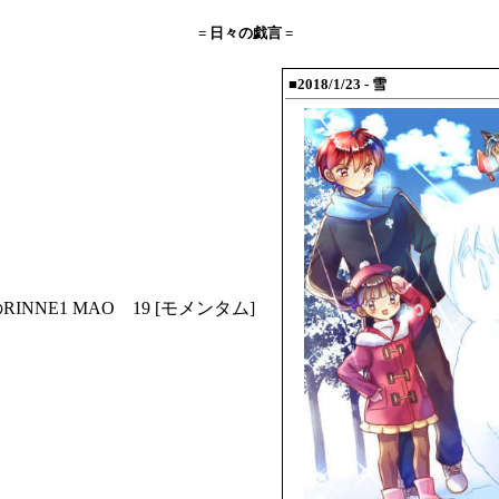
= 日々の戯言 =
■2018/1/23
- 雪
RINNE1
MAO 19
[モメンタム]