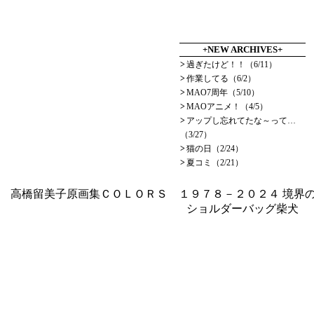
+NEW ARCHIVES+
>
過ぎたけど！！（6/11）
>
作業してる（6/2）
>
MAO7周年（5/10）
>
MAOアニメ！（4/5）
>
アップし忘れてたな～って…
（3/27）
>
猫の日（2/24）
>
夏コミ（2/21）
高橋留美子原画集ＣＯＬＯＲＳ １９７８－２０２４
境界の
ショルダーバッグ柴犬