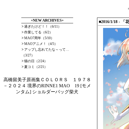
+NEW ARCHIVES+
■2016/1/18
- 「
>
過ぎたけど！！（6/11）
>
作業してる（6/2）
>
MAO7周年（5/10）
>
MAOアニメ！（4/5）
>
アップし忘れてたな～って…
（3/27）
>
猫の日（2/24）
>
夏コミ（2/21）
高橋留美子原画集ＣＯＬＯＲＳ １９７８
－２０２４
境界のRINNE1
MAO 19
[モメ
ンタム] ショルダーバッグ柴犬