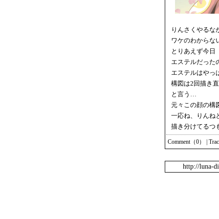
りんさくやるな
ワケのわからな
とりあえず今日
エステルだった
エステルはやっ
構図は2回描き直
と言う…
元々この顔の構
一応ね、りんね
描き分けてるつ
Comment（0）
|
Tra
http://luna-