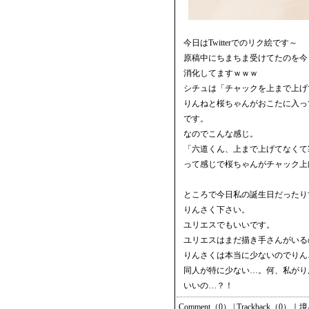
今日はTwitterでのリク絵です～
原稿中にちまちま受けてたのを今
消化してますｗｗｗ
シチュは「チャックを上まで上げ
りんねと桜ちゃんがおこたに入っ
です。
なのでこんな感じ。
「六道くん、上まで上げてなくて
って感じで桜ちゃんがチャック上
ところで今日私の誕生日だったり
りんさく下さい。
ユリエスでもいいです。
ユリエスはまだ描き手さんがいる
りんさくは本当に少ないのでりん
同人が特に少ない…。何、私がり
いいの…？！
Comment（0）
|
Trackback（0）
｜
境