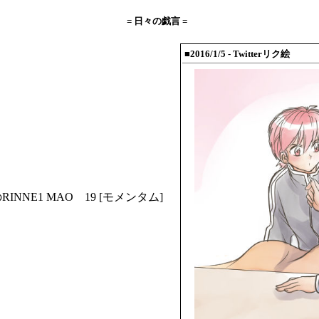
= 日々の戯言 =
■2016/1/5
- Twitterリク絵
RINNE1
MAO 19
[モメンタム]