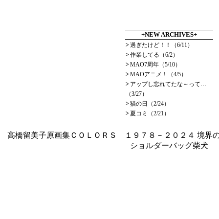
+NEW ARCHIVES+
>
過ぎたけど！！（6/11）
>
作業してる（6/2）
>
MAO7周年（5/10）
>
MAOアニメ！（4/5）
>
アップし忘れてたな～って…
（3/27）
>
猫の日（2/24）
>
夏コミ（2/21）
高橋留美子原画集ＣＯＬＯＲＳ １９７８－２０２４
境界の
ショルダーバッグ柴犬