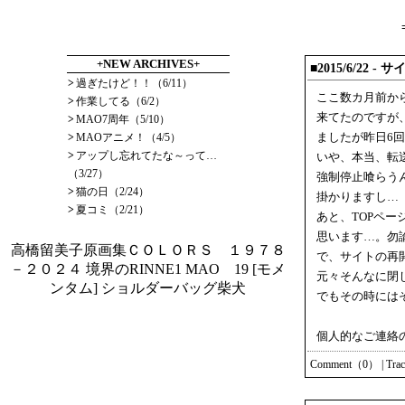
+NEW ARCHIVES+
■2015/6/22
- サ
>
過ぎたけど！！（6/11）
ここ数カ月前か
>
作業してる（6/2）
来てたのですが
>
MAO7周年（5/10）
>
MAOアニメ！（4/5）
ましたが昨日6
>
アップし忘れてたな～って…
いや、本当、転
（3/27）
強制停止喰らう
>
猫の日（2/24）
掛かりますし…
>
夏コミ（2/21）
あと、TOPペ
思います…。勿
高橋留美子原画集ＣＯＬＯＲＳ １９７８
で、サイトの再
－２０２４
境界のRINNE1
MAO 19
[モメ
元々そんなに閉
ンタム] ショルダーバッグ柴犬
でもその時には
個人的なご連絡
Comment（0）
|
Tra