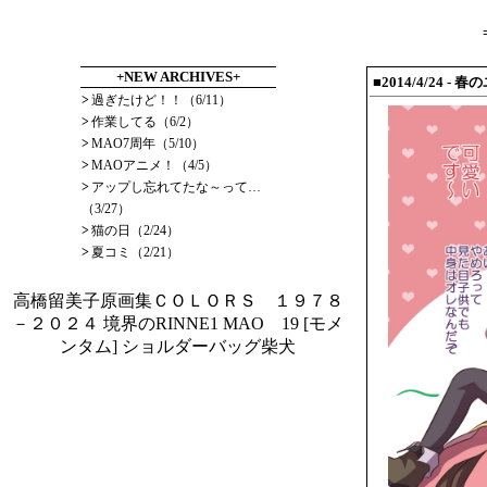
+NEW ARCHIVES+
■2014/4/24
- 春
>
過ぎたけど！！（6/11）
>
作業してる（6/2）
>
MAO7周年（5/10）
>
MAOアニメ！（4/5）
>
アップし忘れてたな～って…
（3/27）
>
猫の日（2/24）
>
夏コミ（2/21）
高橋留美子原画集ＣＯＬＯＲＳ １９７８
－２０２４
境界のRINNE1
MAO 19
[モメ
ンタム] ショルダーバッグ柴犬