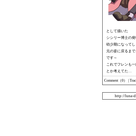
として描いた
シシリー博士の発
幼少期になってし
元の姿に戻るまで
です～
これでフレンも一
とか考えてた…
Comment（0）
|
Tra
http://luna-