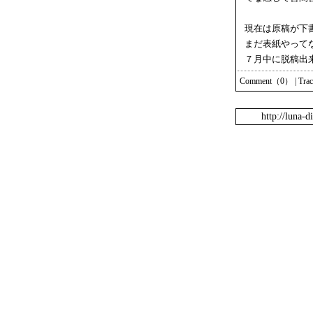
現在は原稿が下
まだ表紙やって
７月中に脱稿出
Comment（0）
|
Tra
http://luna-