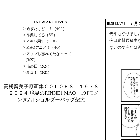
+NEW ARCHIVES+
■2013/7/1
- ７
>
過ぎたけど！！（6/11）
去年もやりまし
>
作業してる（6/2）
今は絶賛原稿中
>
MAO7周年（5/10）
>
MAOアニメ！（4/5）
ないので今年は
>
アップし忘れてたな～って…
（3/27）
>
猫の日（2/24）
>
夏コミ（2/21）
高橋留美子原画集ＣＯＬＯＲＳ １９７８
－２０２４
境界のRINNE1
MAO 19
[モメ
ンタム] ショルダーバッグ柴犬