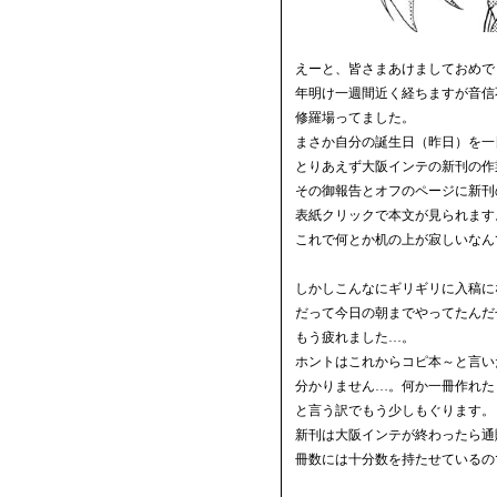
えーと、皆さまあけましておめで
年明け一週間近く経ちますが音信
修羅場ってました。
まさか自分の誕生日（昨日）を一
とりあえず大阪インテの新刊の作
その御報告とオフのページに新刊
表紙クリックで本文が見られます
これで何とか机の上が寂しいなん
しかしこんなにギリギリに入稿に
だって今日の朝までやってたんだ
もう疲れました…。
ホントはこれからコピ本～と言い
分かりません…。何か一冊作れた
と言う訳でもう少しもぐります。
新刊は大阪インテが終わったら通
冊数には十分数を持たせているの