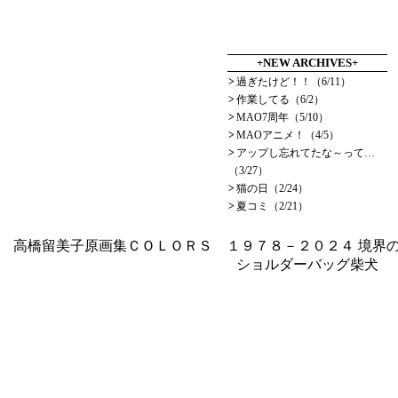
+NEW ARCHIVES+
>
過ぎたけど！！（6/11）
>
作業してる（6/2）
>
MAO7周年（5/10）
>
MAOアニメ！（4/5）
>
アップし忘れてたな～って…
（3/27）
>
猫の日（2/24）
>
夏コミ（2/21）
高橋留美子原画集ＣＯＬＯＲＳ １９７８－２０２４
境界の
ショルダーバッグ柴犬