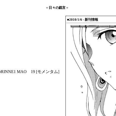
= 日々の戯言 =
■2010/1/6
- 新刊情報
RINNE1
MAO 19
[モメンタム]