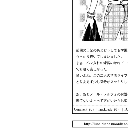
前回の日記のあとどうしても学園
うっかり描いてしまいました。
まぁ、ペン入れの練習の兼ねて…
でも凄く楽しかった…！
良いよね、この二人の学園ライフ
とりあえず少し気分がスッキリし
あ、あとメール・メルフォのお返
来てないよ～って方がいたらお知
Comment（0）
|
Trackback（0）
｜
T
http://luna-diana.moonlit.t