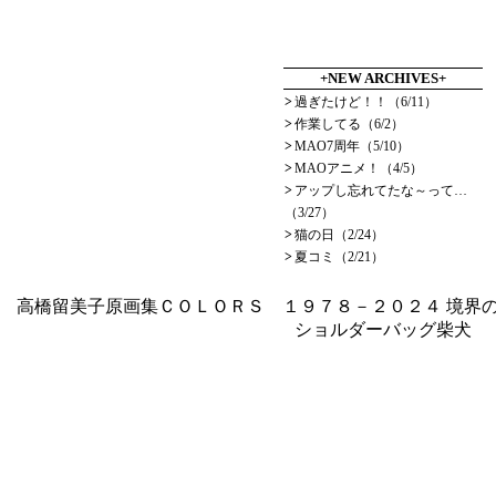
+NEW ARCHIVES+
>
過ぎたけど！！（6/11）
>
作業してる（6/2）
>
MAO7周年（5/10）
>
MAOアニメ！（4/5）
>
アップし忘れてたな～って…
（3/27）
>
猫の日（2/24）
>
夏コミ（2/21）
高橋留美子原画集ＣＯＬＯＲＳ １９７８－２０２４
境界の
ショルダーバッグ柴犬