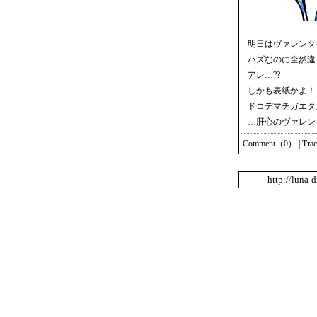
明日はヴァレンタ
ハズなのに全然違
アレ…??
しかも表紙かよ！
ドコデマチガエタ
…肝心のヴァレン
Comment（0）
|
Tra
http://luna-