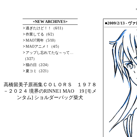
+NEW ARCHIVES+
■2009/2/13
- ヴ
>
過ぎたけど！！（6/11）
>
作業してる（6/2）
>
MAO7周年（5/10）
>
MAOアニメ！（4/5）
>
アップし忘れてたな～って…
（3/27）
>
猫の日（2/24）
>
夏コミ（2/21）
高橋留美子原画集ＣＯＬＯＲＳ １９７８
－２０２４
境界のRINNE1
MAO 19
[モメ
ンタム] ショルダーバッグ柴犬