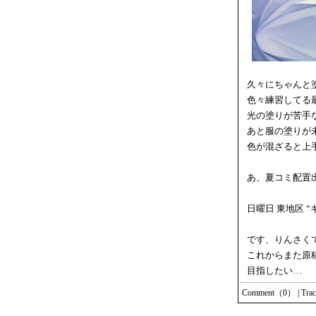
久々にちゃんと
色々練習してる
光の塗りが苦手
あと服の塗りが
色が混ざると上
あ、夏コミ配置
日曜日 東地区 “キ
です、りんさく
これからまた原
目指したい…
Comment（0）
|
Tra