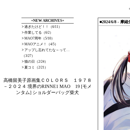
+NEW ARCHIVES+
■2024/6/8
- 摩緒
>
過ぎたけど！！（6/11）
>
作業してる（6/2）
>
MAO7周年（5/10）
>
MAOアニメ！（4/5）
>
アップし忘れてたな～って…
（3/27）
>
猫の日（2/24）
>
夏コミ（2/21）
高橋留美子原画集ＣＯＬＯＲＳ １９７８
－２０２４
境界のRINNE1
MAO 19
[モメ
ンタム] ショルダーバッグ柴犬