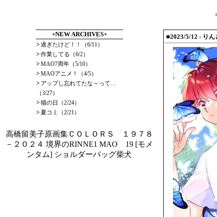
+NEW ARCHIVES+
■2023/5/12
- り
>
過ぎたけど！！（6/11）
>
作業してる（6/2）
>
MAO7周年（5/10）
>
MAOアニメ！（4/5）
>
アップし忘れてたな～って…
（3/27）
>
猫の日（2/24）
>
夏コミ（2/21）
高橋留美子原画集ＣＯＬＯＲＳ １９７８
－２０２４
境界のRINNE1
MAO 19
[モメ
ンタム] ショルダーバッグ柴犬