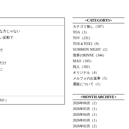
+CATEGORYS+
カテゴリ無し（107）
な方じゃない
TOA（3）
い反動で
TOV（231）
TOX＆TOX2（9）
SUMMON NIGHT（2）
で
境界のRINNE（344）
MAO（165）
だけ
同人（192）
に
オリジナル（4）
メルフォのお返事（5）
通販について（1）
+MONTH ARCHIVE+
AO
｜
2026年06月（2）
2026年05月（1）
2026年04月（1）
2026年03月（1）
2026年02月（2）