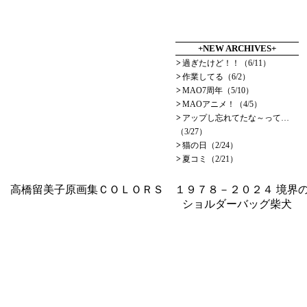
+NEW ARCHIVES+
>
過ぎたけど！！（6/11）
>
作業してる（6/2）
>
MAO7周年（5/10）
>
MAOアニメ！（4/5）
>
アップし忘れてたな～って…
（3/27）
>
猫の日（2/24）
>
夏コミ（2/21）
高橋留美子原画集ＣＯＬＯＲＳ １９７８－２０２４
境界の
ショルダーバッグ柴犬