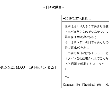
= 日々の戯言 =
■2019/6/27 - あれ…
原稿は延々りんさくであまり得意
ドタバタ系？なのでなんかついつ
落書きは摩緒描いちゃう…
今日はサンデーの日でもあったの
特に頭MAOだわ…
って事で今日のはちょっっっっと
ネタバレ含む落書きなんでこっち
あと8話目の感想もちょこっと
RINNE1
MAO 19
[モメンタム]
↓
More..
Comment（0）
|
Trackback（0）
｜
M