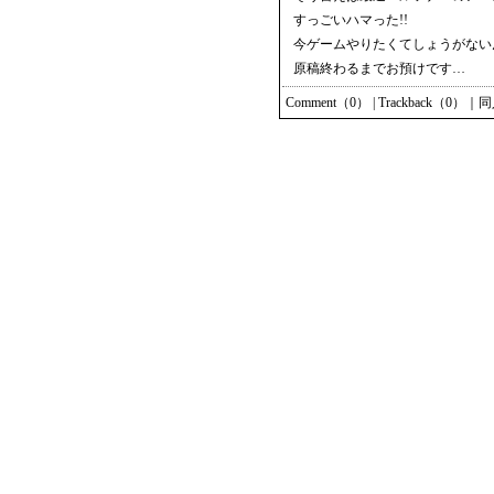
すっごいハマった!!
今ゲームやりたくてしょうがない
原稿終わるまでお預けです…
Comment（0）
|
Trackback（0）
｜
同