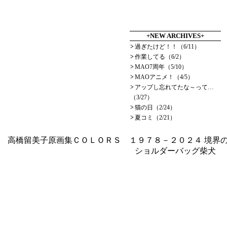
+NEW ARCHIVES+
>
過ぎたけど！！（6/11）
>
作業してる（6/2）
>
MAO7周年（5/10）
>
MAOアニメ！（4/5）
>
アップし忘れてたな～って…
（3/27）
>
猫の日（2/24）
>
夏コミ（2/21）
高橋留美子原画集ＣＯＬＯＲＳ １９７８－２０２４
境界の
ショルダーバッグ柴犬